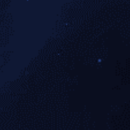
未来，我们期待看到更多关于这两个名字的新篇
这个丰富多彩而又充满挑战的平台上，共同开创
的