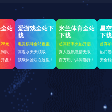
了彼此的进步，也提升了整个足球赛事的观赏性
置、风格以及相互之间如何促进自己的成长，本文
要意义。
1、梅西与C罗的独特地位
梅西与C罗在现代足球中占据着举足轻重的地位，
数年轻球员心中的偶像。这两位球员分别代表着
带和出色的视野著称，而C罗则凭借强健的体魄和
从个人荣誉来看，梅西与C罗几乎每个赛季都在竞
断追求卓越。卡塞米罗曾表示，这种竞争促使他
绩方面，两人也帮助各自俱乐部取得了一系列辉
此外，梅西与C罗所代表的不仅仅是个人能力，他
随着社交媒体和转播技术的发展，他们吸引了庞