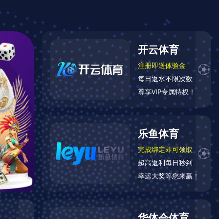
注册入口
始