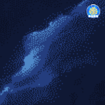
格上有显著区别。梅西被认为更具天赋，
而C罗则更依赖身体素质及扎实训练所带
线。
共存并产生碰撞。卡塞米罗提到，如今许多
择哪种打法，都能找到合适自己的发展路
展的标杆，引导着未来一代运动员走向成
才是真正的大师时，总难免争辩。但正因如
界为之瞩目，并吸引更多的人关注这项运动
跃于职业赛场，对年轻一代产生深远影响。