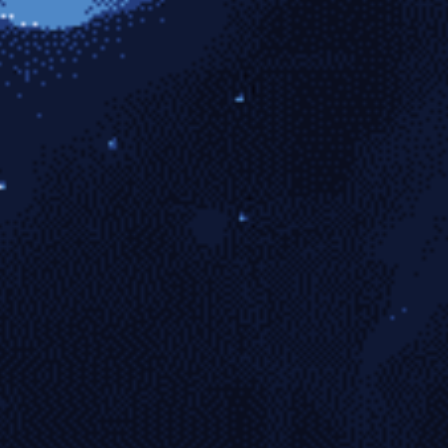
上一篇：
米体报道那不勒斯警察涉贩卖私人…
精选推荐
1
名嘴点评布伦森超越哈登纳什保罗基德