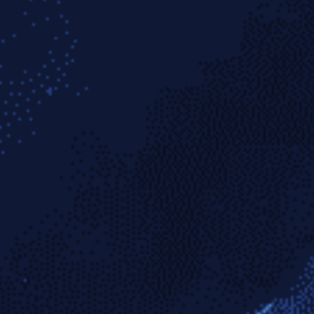
争关系。这种竞争并不是敌意，而是一种
。在一个赛季中，当其中一人创造出新的记
例如，在某场比赛中，如果C罗打入多粒
来的比赛中努力回击。同样地，这样的情形
关键时刻把握机会、应对挑战的能力。
尊重关系。尽管两人在比赛场上是死敌，但
在这个高度竞争且快速发展的体育环境中，
共同目标。