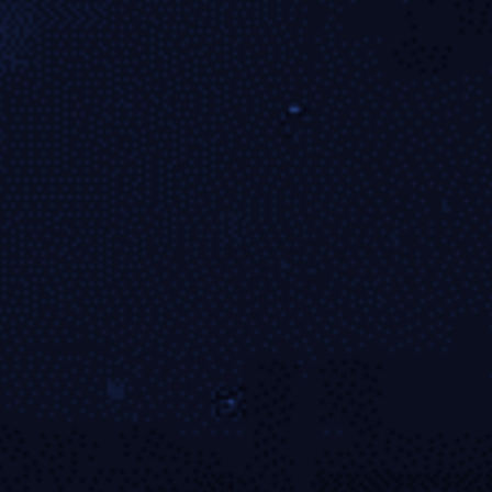
的表现和独特的比赛风...
巴
在加盟巴萨四年期间...
吾
望等一众新星的加盟引发了...
抹黑
广泛的关注和讨论，尤其是前...
进