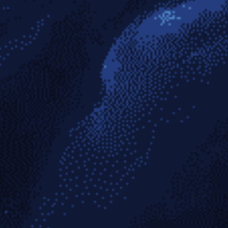
卡塞米罗认为，无论是在训练态度还是职业规划
轻选手意识到坚持不懈的重要性。
C罗以严格自律著称，他每天保持高强度训练，以
示出自然天赋背后的勤奋，通过不断磨练技术来
选手追求卓越，为未来足坛培养出更多优秀人才
同时，这场伟大的对决也为商业化发展提供动力
明星捆绑合作，使得整项运动更加繁荣。当今足
都受到了他们深远而积极地影响，为后续发展奠
总结：
总而言之，卡塞米羅关于梅西与C罗对决的话题，
煌，更深刻揭示了他们如何通过相互激励推动整
神及奋斗历程，将继续激励无数年轻运动员追逐