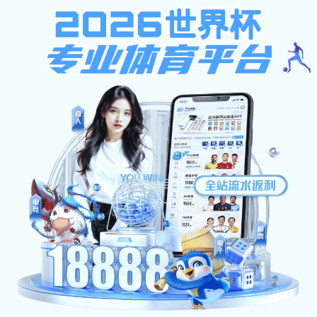
注册入口
火博体育
—— 比赛数据