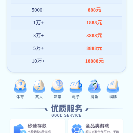
首先，战术执行是导致防守崩溃的重要原因之一。在
具体比赛中，球队往往需要根据对手的特点调整自己
的防守策略。然而，在某些情况下，球员未能严格遵
循战术安排，这使得球队在面对强敌时显得捉襟见
肘。例如，在面对快速反击时，部分球员未能及时回
位，从而给对手留下了进攻空间。
其次，缺乏有效沟通也是战术执行失误的一部分。当
场上出现混乱时，如果球员之间不能迅速交流彼此的
位置和任务，就很容易造成防守漏洞。这种情况不仅
影响到了个人表现，也影响了整个团队协作。因此，
加强队内沟通与理解，是提升防守质量的重要途径。
最后，教练组在制定战术时也需要考虑到每个球员的