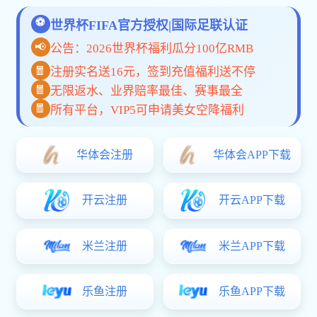
从这里开始
覆盖实时赛事、专业数据、高清视频，
火博体育
APP
与网页版为您提供便捷的体育服务。
APP下载
网页版入口
首页
/
体育看点
/ 正文
2026-07-07 22:02
0 次阅读
考辛斯称霍勒迪为卡斯尔理想发展模板的