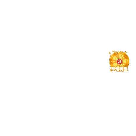
度的防守表现。这种持续稳定性的输出，不仅提升了
个人价值，同时也为全队注入了源源不断的活力。
3、卓越团队协作精神
作为一名后卫，霍勒迪清楚地认识到个人英雄主义并
不能赢得比赛，因此他始终强调团队合作的重要性。
在场上，他经常与队友进行积极沟通，通过默契配合
来增强整体防守效果。例如，他会及时调整队友的位
置，并帮助他们识别威胁，从而形成合围之势。
这种团队意识不仅体现在场上的配合上，也延伸到了
训练中。霍勒迪愿意分享自己的经验，与年轻球员交
流心得，以帮助他们更快地成长。此外，他还通过激
励队友来提升整个团队士气，让大家共同朝着胜利目
标努力。