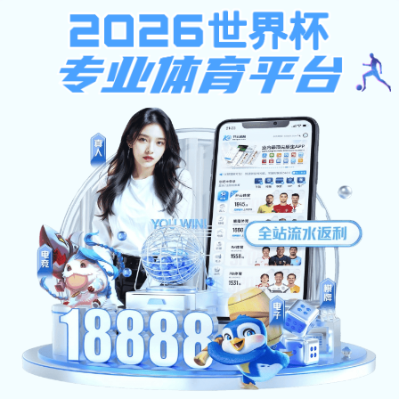
注册入口
火博体育
—— 比赛数据