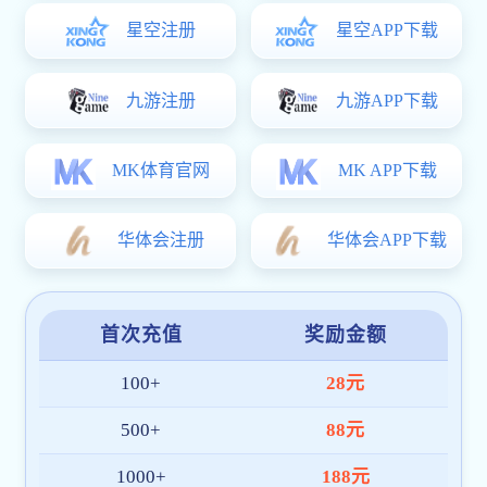
坚持只出售不租赁
近年来，足球转会市场竞争愈发激烈，各大俱乐部为
了提升战斗力纷纷出手争抢优秀球员。尤其是在意甲
联赛中，国米、那不勒斯和罗马等球队对年轻前锋恩
多耶的争夺愈演愈烈，而诺丁汉森林则坚持只出售不
租赁，这一决策引起了广泛关注。本文将从四个方面
详细探讨这一转会动态，包括恩多耶的个人能力与潜
力、意甲球队的竞争态势、诺丁汉森林的立场以及未
来可能的发展趋势，旨在全面分析这一事件及其背后
的意义。
1、恩多耶的个人能力与潜力