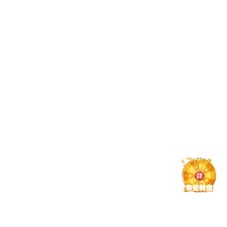
在新赛季有所突破。
而罗马则以重建为目标，在经历了一段时间的低迷
后，他们亟需通过补强阵容来提升整体实力。引入恩
多耶可以看作是他们重返巅峰的重要一步，因此他们
对这位前锋同样表现出浓厚兴趣。三家俱乐部间形成
了激烈竞争，使得转会变得扑朔迷离。
3、诺丁汉森林的立场
对于诺丁汉森林来说，他们坚决表示只出售而非租
赁，这一立场凸显了俱乐部对自身资产价值的重视。
在如今这个充满变数的转会市场中，他们认为只有通
过直接出售才能最大程度地实现利益最大化。而这种
策略也让其他追求恩多耶的俱乐部感到压力。
诺丁汉森林相信，他们手中的这位年轻球员价值连