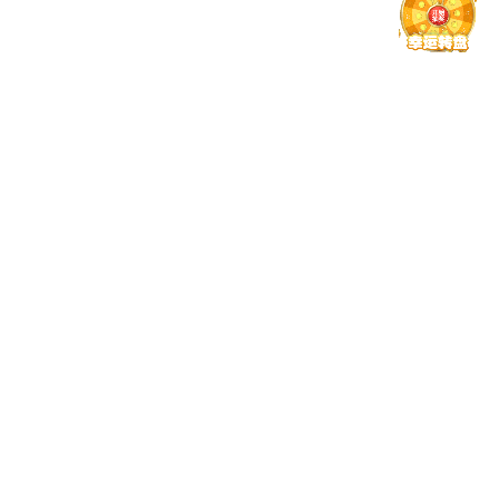
间给予他们指导，无论是技术上的细节还是心理素质
上的培养，都尽量做到全面。在这种氛围下成长出来
的孩子，自然而然地具备了一种积极向上的气质。
此外，詹姆斯还强调道德教育的重要性。他认为，不
论多么出色的运动员，如果缺乏良好的品德，将不会
走得太远。因此，在日常生活中，他会通过实际行动
教导孩子们分辨是非，对待朋友真诚，以谦逊态度面
对成功与失败。这些都是他希望传递给下一代的重要
价值观，也是构建健康人格的重要组成部分。
当然，仅有言教是不够的，更需要身教。为此，詹姆
斯经常带着孩子参与公益活动，通过实践让他们懂得
珍惜来之不易的一切，以及帮助他人的快乐。这种体
验使得孩子们更加明白人生哲理，加深了对社会责任