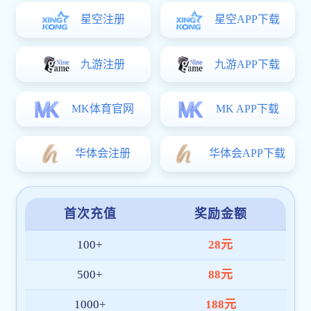
忧未来发展令人期待
这篇文章将围绕篮球巨星詹姆斯在家观看儿子比赛的
情景展开，探讨他对儿子们未来发展的期待与感慨。
文章从四个方面进行详细阐述：首先是詹姆斯作为父
亲的骄傲和期许，其次是对儿子们运动天赋的认可，
再者是对家庭教育的重要性，最后则是詹姆斯在职业
生涯中积累的经验如何影响孩子们的发展。通过这些
方面，我们将看到詹姆斯不仅是一位优秀的运动员，
更是一位关心家庭、关注下一代成长的父亲。他对儿
子的信任和支持，使人充满期待。
1、作为父亲的骄傲与期许