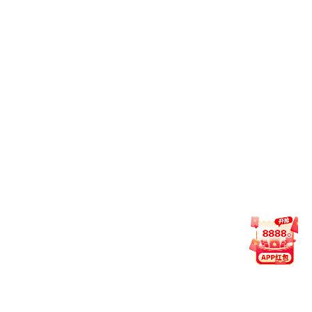
感及团队精神的理解，从而更好地融入社会。
4、职业生涯经验影响发展
作为NBA历史上最伟大的球员之一，詹姆斯有着丰富
而成功的职业生涯经历。从刚进入联盟时那份青涩，
到如今成熟稳重，有着多年的奋斗历程。这些经历无
疑成为了他教育子女的重要财富。在观看儿子比赛期
间，他不断从个人经历中汲取经验，并分享给他们，
希望帮助他们避免走弯路，实现更快的发展。
特别是在面对挫折的时候，詹姆斯善用自己的故事激
励孩子。例如，当球队遭遇连败或个人发挥失常时，
他会告诉他们自己曾经经历过相似情况，并且如何从
中反弹，通过不断调整心态与策略最终取得成功。这
种分享不仅增强了兄弟俩应对挫折能力，也提升了彼