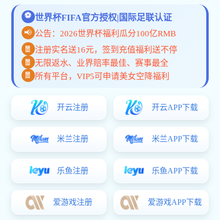
从这里开始
覆盖实时赛事、专业数据、高清视频，
火博体育
APP
与网页版为您提供便捷的体育服务。
APP下载
网页版入口
首页
/
体育看点
/ 正文
2026-06-05 20:16
59 次阅读
詹姆斯在家观看儿子比赛感慨他们争气无